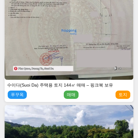
수이다(Suoi Da) 주택용 토지 144㎡ 매매 – 핑크북 보유
푸꾸옥
매매
토지