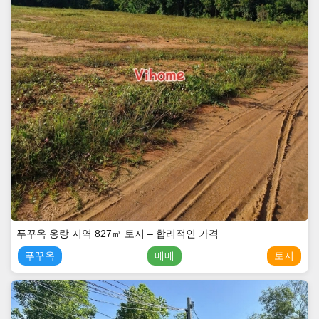
푸꾸옥 옹랑 지역 827㎡ 토지 – 합리적인 가격
푸꾸옥
매매
토지