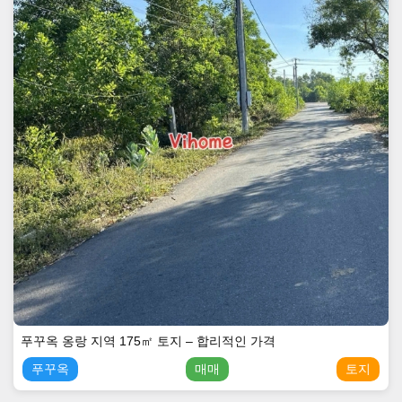
푸꾸옥 옹랑 지역 175㎡ 토지 – 합리적인 가격
푸꾸옥
매매
토지