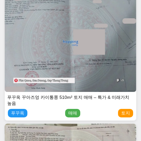
푸꾸옥 꾸아즈엉 카이통쫑 510m² 토지 매매 – 특가 & 미래가치
높음
푸꾸옥
매매
토지