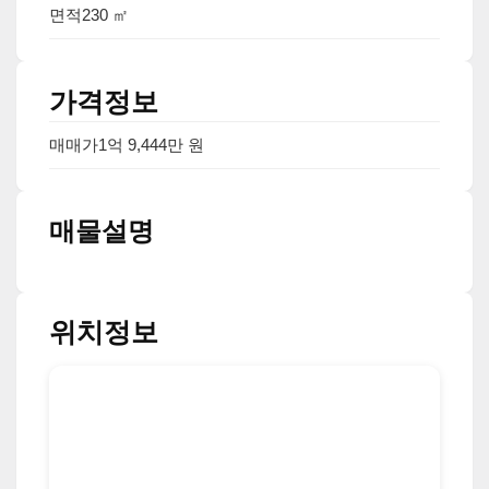
면적
230 ㎡
가격정보
매매가
1억 9,444만 원
매물설명
위치정보