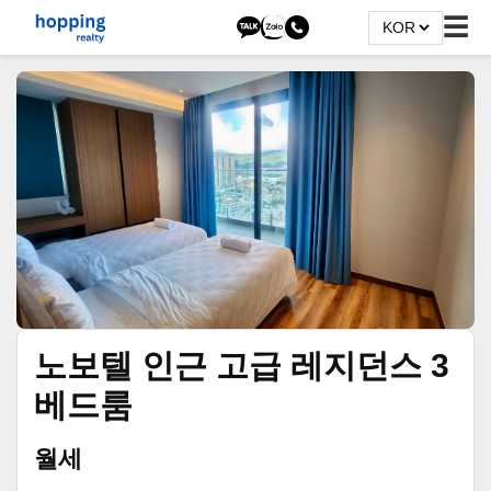
☰
노보텔 인근 고급 레지던스 3
베드룸
월세