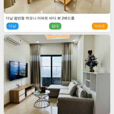
다낭 팜반동 하모니 아파트 바다 뷰 2베드룸
다낭
임대
아파트