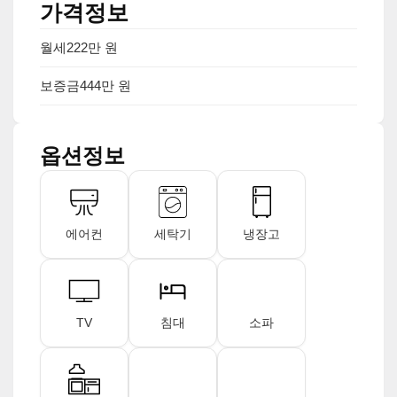
가격정보
월세
222만 원
보증금
444만 원
옵션정보
에어컨
세탁기
냉장고
TV
침대
소파