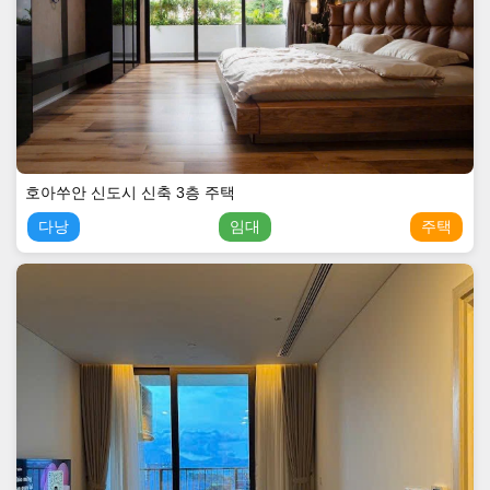
호아쑤안 신도시 신축 3층 주택
다낭
임대
주택